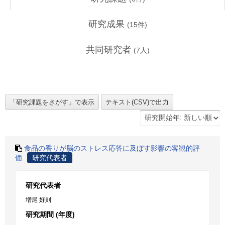
研究成果
(
15
件)
共同研究者
(
7
人)
食品の香りが脳のストレス応答に及ぼす影響の客観的評
価
研究代表者
研究代表者
増尾 好則
研究期間 (年度)