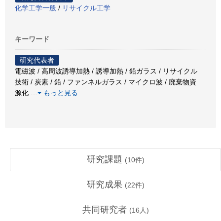
化学工学一般
/
リサイクル工学
キーワード
研究代表者
電磁波 / 高周波誘導加熱 / 誘導加熱 / 鉛ガラス / リサイクル
技術 / 炭素 / 鉛 / ファンネルガラス / マイクロ波 / 廃棄物資
源化
…
もっと見る
研究課題
(
10
件)
研究成果
(
22
件)
共同研究者
(
16
人)