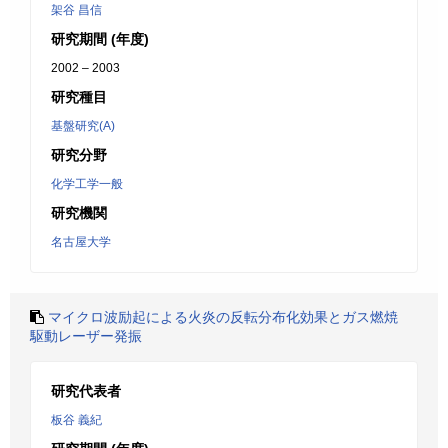
架谷 昌信
研究期間 (年度)
2002 – 2003
研究種目
基盤研究(A)
研究分野
化学工学一般
研究機関
名古屋大学
マイクロ波励起による火炎の反転分布化効果とガス燃焼
駆動レーザー発振
研究代表者
板谷 義紀