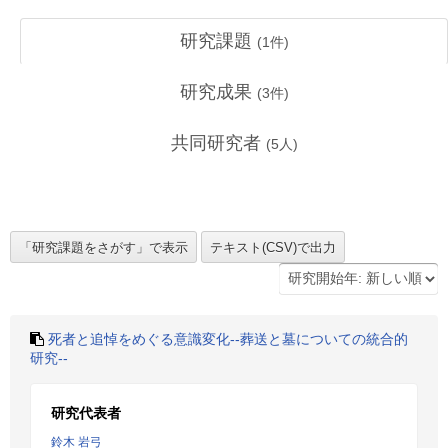
研究課題
(
1
件)
研究成果
(
3
件)
共同研究者
(
5
人)
死者と追悼をめぐる意識変化--葬送と墓についての統合的
研究--
研究代表者
鈴木 岩弓