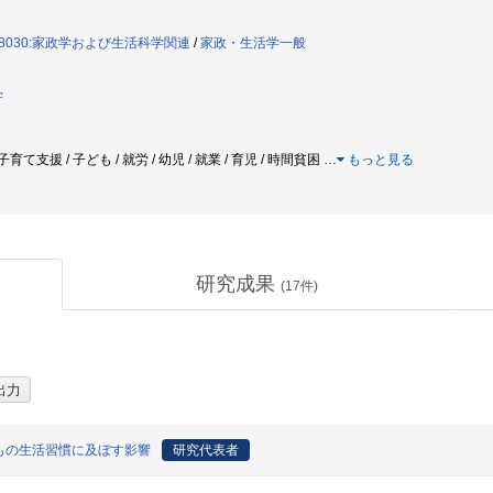
8030:家政学および生活科学関連
/
家政・生活学一般
学
 子育て支援 / 子ども / 就労 / 幼児 / 就業 / 育児 / 時間貧困
…
もっと見る
研究成果
(
17
件)
もの生活習慣に及ぼす影響
研究代表者