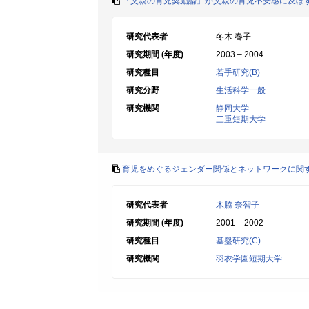
「父親の育児奨励論」が父親の育児不安感に及ぼ
研究代表者
冬木 春子
研究期間 (年度)
2003 – 2004
研究種目
若手研究(B)
研究分野
生活科学一般
研究機関
静岡大学
三重短期大学
育児をめぐるジェンダー関係とネットワークに関
研究代表者
木脇 奈智子
研究期間 (年度)
2001 – 2002
研究種目
基盤研究(C)
研究機関
羽衣学園短期大学