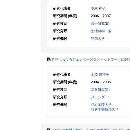
研究代表者
冬木 春子
研究期間 (年度)
2006 – 2007
研究種目
若手研究(B)
研究分野
生活科学一般
研究機関
静岡大学
育児におけるジェンダー関係とネットワークに関す
研究代表者
木脇 奈智子
研究期間 (年度)
2004 – 2005
研究種目
基盤研究(C)
研究分野
ジェンダー
研究機関
羽衣国際大学
羽衣学園短期大学