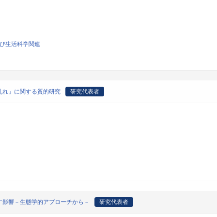
よび生活科学関連
乱れ」に関する質的研究
研究代表者
す影響－生態学的アプローチから－
研究代表者