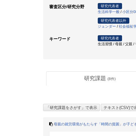
研究代表者
審査区分/研究分野
生活科学一般
/
小区分0
研究代表者以外
ジェンダー
/
社会福祉
研究代表者
キーワード
生活習慣 / 母親 / 父親 /
研究課題
(
8
件)
母親の就労環境がもたらす「時間の貧困」が子ど