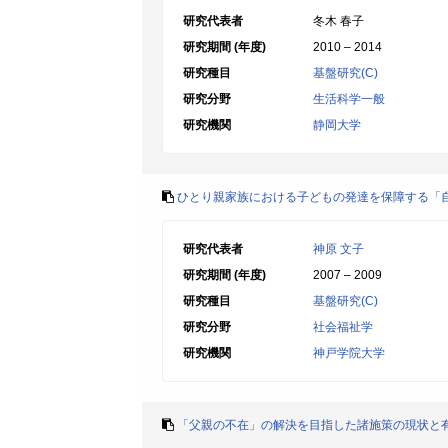
研究代表者
冬木 春子
研究期間 (年度)
2010 – 2014
研究種目
基盤研究(C)
研究分野
生活科学一般
研究機関
静岡大学
ひとり親家族における子どもの発達を保障する「
研究代表者
神原 文子
研究期間 (年度)
2007 – 2009
研究種目
基盤研究(C)
研究分野
社会福祉学
研究機関
神戸学院大学
「父親の不在」の解決を目指した諸施策の現状と