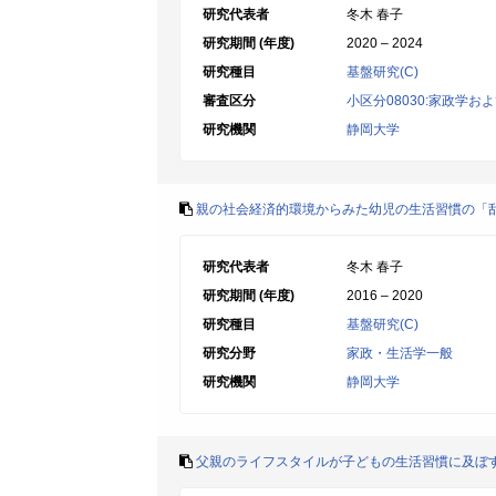
研究代表者
冬木 春子
研究期間 (年度)
2020 – 2024
研究種目
基盤研究(C)
審査区分
小区分08030:家政学お
研究機関
静岡大学
親の社会経済的環境からみた幼児の生活習慣の「
研究代表者
冬木 春子
研究期間 (年度)
2016 – 2020
研究種目
基盤研究(C)
研究分野
家政・生活学一般
研究機関
静岡大学
父親のライフスタイルが子どもの生活習慣に及ぼ