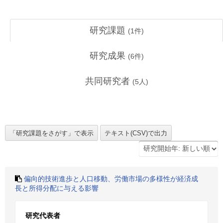
研究課題
(
1
件)
研究成果
(
6
件)
共同研究者
(
5
人)
偏向的技術進歩と人口移動、労働市場の多様性が経済成
長と所得分配に与える影響
研究代表者