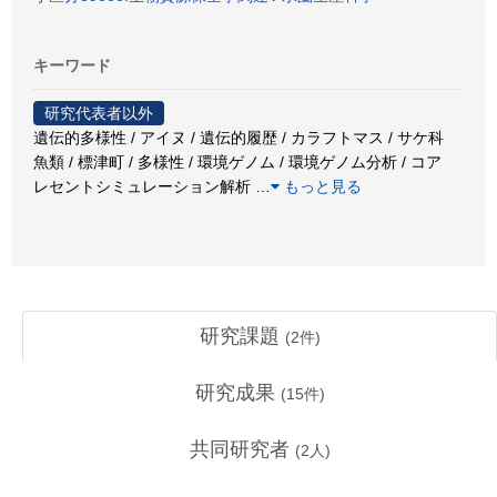
キーワード
研究代表者以外
遺伝的多様性 / アイヌ / 遺伝的履歴 / カラフトマス / サケ科
魚類 / 標津町 / 多様性 / 環境ゲノム / 環境ゲノム分析 / コア
レセントシミュレーション解析
…
もっと見る
研究課題
(
2
件)
研究成果
(
15
件)
共同研究者
(
2
人)