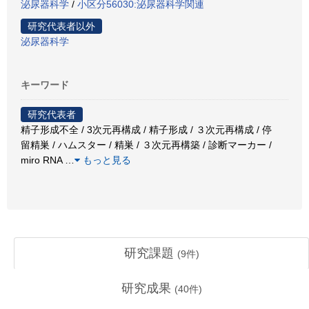
泌尿器科学
/
小区分56030:泌尿器科学関連
研究代表者以外
泌尿器科学
キーワード
研究代表者
精子形成不全 / 3次元再構成 / 精子形成 / ３次元再構成 / 停
留精巣 / ハムスター / 精巣 / ３次元再構築 / 診断マーカー /
miro RNA
…
もっと見る
研究課題
(
9
件)
研究成果
(
40
件)