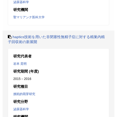
泌尿器科学
研究機関
聖マリアンナ医科大学
haptics技術を用いた非閉塞性無精子症に対する精巣内精
子回収術の新展開
研究代表者
岩本 晃明
研究期間 (年度)
2015 – 2016
研究種目
挑戦的萌芽研究
研究分野
泌尿器科学
研究機関