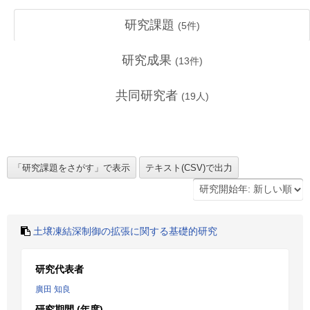
研究課題
(
5
件)
研究成果
(
13
件)
共同研究者
(
19
人)
土壌凍結深制御の拡張に関する基礎的研究
研究代表者
廣田 知良
研究期間 (年度)