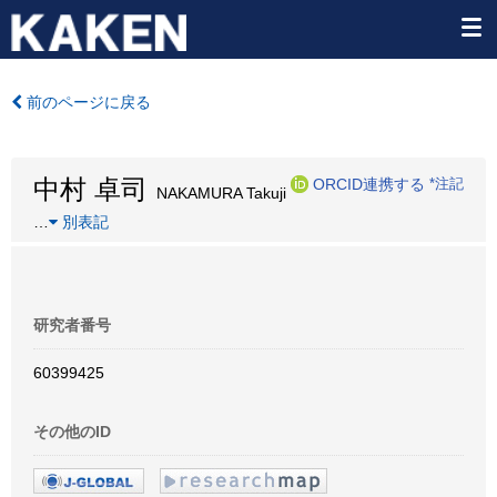
前のページに戻る
中村 卓司
ORCID連携する
*注記
NAKAMURA Takuji
…
別表記
研究者番号
60399425
その他のID