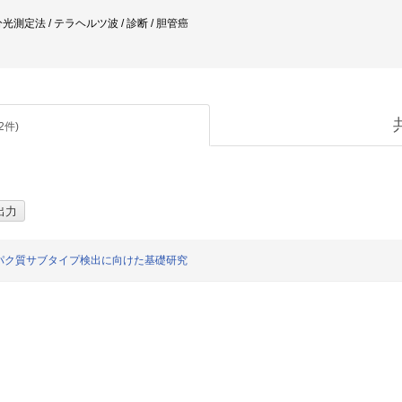
光測定法 / テラヘルツ波 / 診断 / 胆管癌
2
件)
パク質サブタイプ検出に向けた基礎研究