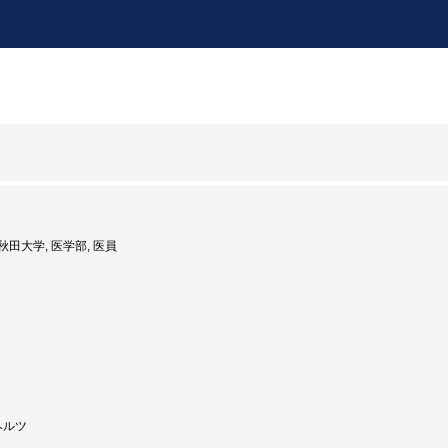
: 秋田大学, 医学部, 医員
ヘルツ