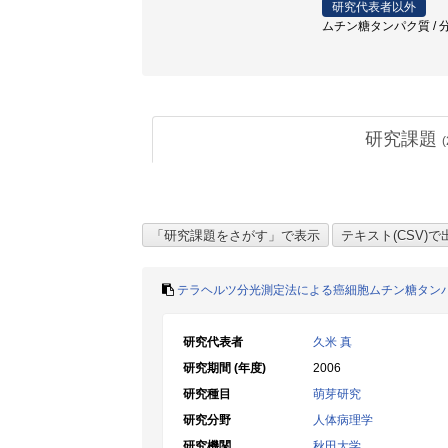
研究代表者以外
ムチン糖タンパク質 / 分
研究課題
(
テラヘルツ分光測定法による癌細胞ムチン糖タン
研究代表者
久米 真
研究期間 (年度)
2006
研究種目
萌芽研究
研究分野
人体病理学
研究機関
秋田大学