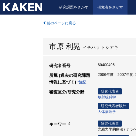
研究課題をさがす
研究者をさがす
前のページに戻る
市原 利晃
イチハラ トシアキ
60400496
研究者番号
2006年度 – 2007年度
所属 (過去の研究課題
情報に基づく)
*注記
研究代表者
審査区分/研究分野
放射線科学
研究代表者以外
人体病理学
研究代表者
キーワード
光線力学的療法 / テラ