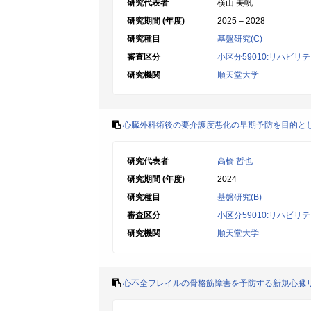
研究代表者
横山 美帆
研究期間 (年度)
2025 – 2028
研究種目
基盤研究(C)
審査区分
小区分59010:リハビ
研究機関
順天堂大学
心臓外科術後の要介護度悪化の早期予防を目的と
研究代表者
高橋 哲也
研究期間 (年度)
2024
研究種目
基盤研究(B)
審査区分
小区分59010:リハビ
研究機関
順天堂大学
心不全フレイルの骨格筋障害を予防する新規心臓