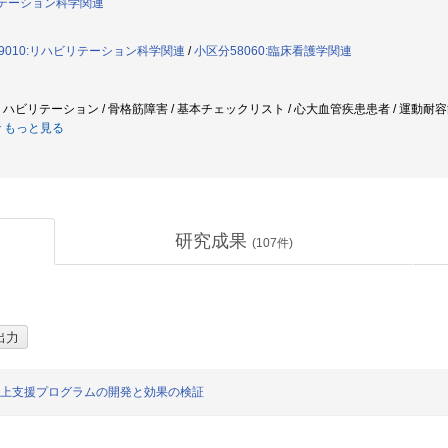
リテーション科学関連
9010:リハビリテーション科学関連
/
小区分58060:臨床看護学関連
ハビリテーション / 骨格筋障害 / 基本チェックリスト / 心大血管疾患患者 / 運動耐容能
もっと見る
研究成果
(
107
件)
向上支援プログラムの開発と効果の検証