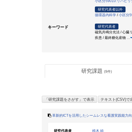
小区分59010:リハビ
研究代表者以外
循環器内科学
/
小区分5
研究代表者
キーワード
磁気共鳴分光法 / 心臓リ
疾患 / 最終糖化産物
…
研究課題
(
9
件)
革新的ICTを活用したシームレスな看護実践能力
研究代表者
植木 純