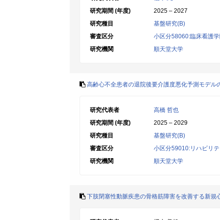
研究期間 (年度)
2025 – 2027
研究種目
基盤研究(B)
審査区分
小区分58060:臨床看護
研究機関
順天堂大学
高齢心不全患者の退院後要介護度悪化予測モデル
研究代表者
高橋 哲也
研究期間 (年度)
2025 – 2029
研究種目
基盤研究(B)
審査区分
小区分59010:リハビ
研究機関
順天堂大学
下肢閉塞性動脈疾患の骨格筋障害を改善する新規