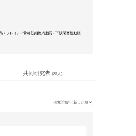
 / フレイル / 骨格筋細胞内脂質 / 下肢閉塞性動脈
共同研究者
(
25
人)