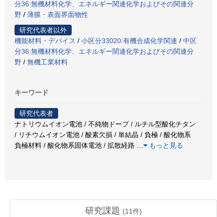
分36:無機材料化学、エネルギー関連化学およびその関連分
野
/
薄膜・表面界面物性
研究代表者以外
機能材料・デバイス
/
小区分33020:有機合成化学関連
/
中区
分36:無機材料化学、エネルギー関連化学およびその関連分
野
/
無機工業材料
キーワード
研究代表者
ナトリウムイオン電池 / 不純物ドープ / ルチル型酸化チタン
/ リチウムイオン電池 / 酸素欠損 / 単結晶 / 負極 / 酸化物系
負極材料 / 酸化物系固体電池 / 拡散経路
…
もっと見る
研究課題
(
11
件)