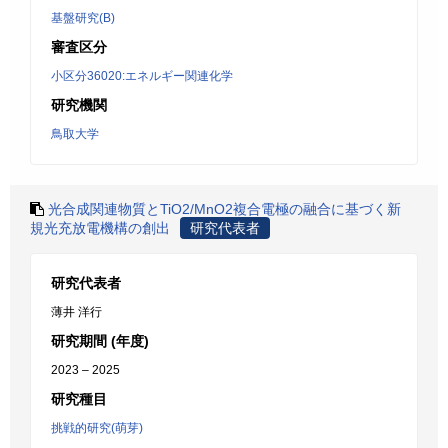
基盤研究(B)
審査区分
小区分36020:エネルギー関連化学
研究機関
鳥取大学
光合成関連物質とTiO2/MnO2複合電極の融合に基づく新
規光充放電機構の創出
研究代表者
研究代表者
薄井 洋行
研究期間 (年度)
2023 – 2025
研究種目
挑戦的研究(萌芽)