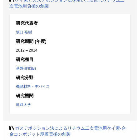
ケイ素とガスデポジション法を用いた次世代リチウム二
次電池用負極の創製
研究代表者
坂口 裕樹
研究期間 (年度)
2012 – 2014
研究種目
基盤研究(B)
研究分野
機能材料・デバイス
研究機関
鳥取大学
ガスデポジション法によるリチウム二次電池用ケイ素-合
金コンポジット厚膜電極の創製