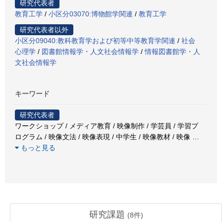
研究代表者
教育工学
/
小区分03070:博物館学関連
/
教育工学
研究代表者以外
小区分09040:教科教育学および初等中等教育学関連
/
社会
心理学
/
図書館情報学・人文社会情報学
/
情報図書館学・人
文社会情報学
キーワード
研究代表者
ワークショップ / メディア教育 / 映像制作 / 学芸員 / 学習プ
ログラム / 映像文法 / 映像表現 / 中学生 / 映像教材 / 映像
…
もっと見る
研究課題
(
8
件)