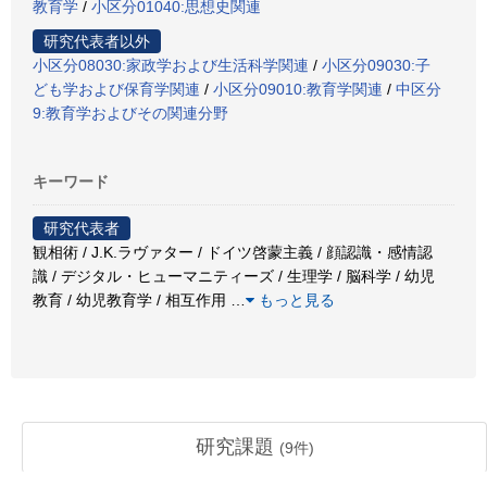
教育学
/
小区分01040:思想史関連
研究代表者以外
小区分08030:家政学および生活科学関連
/
小区分09030:子
ども学および保育学関連
/
小区分09010:教育学関連
/
中区分
9:教育学およびその関連分野
キーワード
研究代表者
観相術 / J.K.ラヴァター / ドイツ啓蒙主義 / 顔認識・感情認
識 / デジタル・ヒューマニティーズ / 生理学 / 脳科学 / 幼児
教育 / 幼児教育学 / 相互作用
…
もっと見る
研究課題
(
9
件)