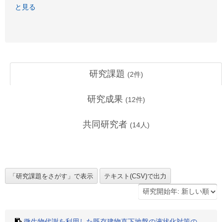
と見る
研究課題
(
2
件)
研究成果
(
12
件)
共同研究者
(
14
人)
微生物代謝を利用した既存建物直下地盤の液状化対策の