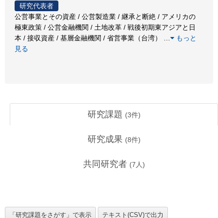
研究代表者
公営事業とその資産 / 公営製造業 / 継承と断絶 / アメリカの
極東政策 / 公営金融機関 / 土地改革 / 戦後初期東アジアと日
本 / 接収資産 / 基層金融機関 / 省営事業（台湾）
…
もっと
見る
研究課題
(
3
件)
研究成果
(
8
件)
共同研究者
(
7
人)