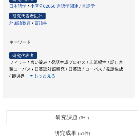
日本語学
/
小区分02060:言語学関連
/
言語学
研究代表者以外
外国語教育
/
言語学
キーワード
研究代表者
フィラー / 言い淀み / 発話生成プロセス / 非流暢性 / 話し言
葉コーパス / 日英語対照研究 / 日英語 / コーパス / 発話生成
/ 節境界
…
もっと見る
研究課題
(
6
件)
研究成果
(
51
件)