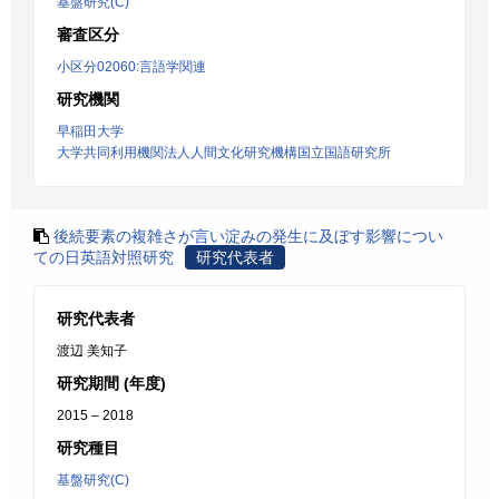
基盤研究(C)
審査区分
小区分02060:言語学関連
研究機関
早稲田大学
大学共同利用機関法人人間文化研究機構国立国語研究所
後続要素の複雑さが言い淀みの発生に及ぼす影響につい
ての日英語対照研究
研究代表者
研究代表者
渡辺 美知子
研究期間 (年度)
2015 – 2018
研究種目
基盤研究(C)