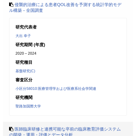
侵襲的治療による患者QOL改善を予測する統計学的モデ
ル構築－全国調査
研究代表者
大出 幸子
研究期間 (年度)
2020 – 2024
研究種目
基盤研究(C)
審査区分
小区分58010:医療管理学および医療系社会学関連
研究機関
聖路加国際大学
医師臨床研修と連携可能な卒前の臨床教育評価システム
の開発・運用・評価とデータ分析