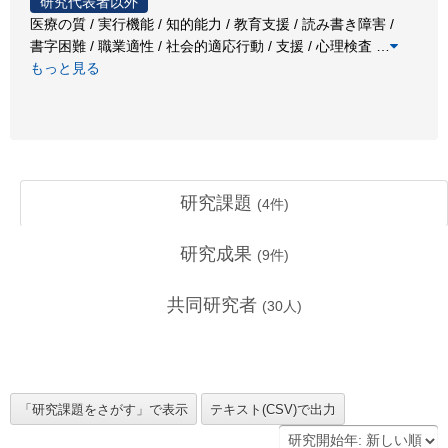
研究代表者以外
医療の質 / 実行機能 / 知的能力 / 教育支援 / 読み書き障害 /
書字困難 / 職業適性 / 社会的適応行動 / 支援 / 心理検査
…
もっと見る
研究課題
(
4
件)
研究成果
(
9
件)
共同研究者
(
30
人)