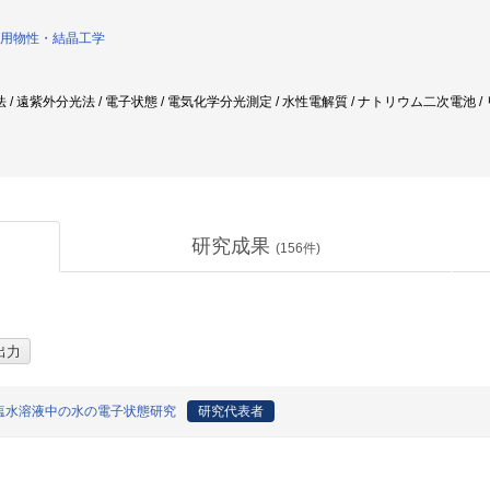
用物性・結晶工学
 遠紫外分光法 / 電子状態 / 電気化学分光測定 / 水性電解質 / ナトリウム二次電池 / 
研究成果
(
156
件)
塩水溶液中の水の電子状態研究
研究代表者