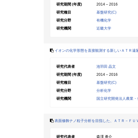
研究期間 (年度)
2014 – 2016
研究種目
基盤研究(C)
研究分野
有機化学
研究機関
近畿大学
イオンの化学形態を直接観測する新しいＡＴＲ遠
研究代表者
池羽田 晶文
研究期間 (年度)
2014 – 2016
研究種目
基盤研究(C)
研究分野
分析化学
研究機関
国立研究開発法人農業・
表面修飾ナノ粒子分析を目指した、ＡＴＲ－ＦＵ
研究代表者
森澤 勇介