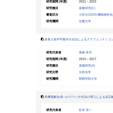
研究期間 (年度)
2021 – 2023
研究種目
基盤研究(C)
審査区分
小区分32020:機能物性
研究機関
近畿大学
多角入射ATR紫外分光法によるグラフェンナノコ
研究代表者
尾崎 幸洋
研究期間 (年度)
2015 – 2017
研究種目
基盤研究(A)
研究分野
分析化学
研究機関
関西学院大学
有機電解合成へのラマン分光法の導入による反応
研究代表者
松本 浩一