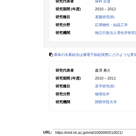
研究代表者
保科 宏道
研究期間 (年度)
2010 – 2012
研究種目
基盤研究(B)
研究分野
応用物性・結晶工学
研究機関
独立行政法人理化学研究
液体の水素結合は価電子励起状態にどのような変
研究代表者
森澤 勇介
研究期間 (年度)
2010 – 2011
研究種目
若手研究(B)
研究分野
物理化学
研究機関
関西学院大学
URL: