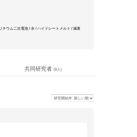
リチウム二次電池 / 水 / ハイドレートメルト / 減衰
共同研究者
(
9
人)