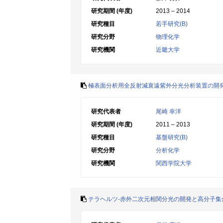
研究期間 (年度)
2013 – 2014
研究種目
若手研究(B)
研究分野
物理化学
研究機関
近畿大学
極表面分析用全反射減衰遠紫外分光分析装置の開
研究代表者
尾崎 幸洋
研究期間 (年度)
2011 – 2013
研究種目
基盤研究(B)
研究分野
分析化学
研究機関
関西学院大学
テラヘルツ-赤外二次元相関分光の開発と高分子集