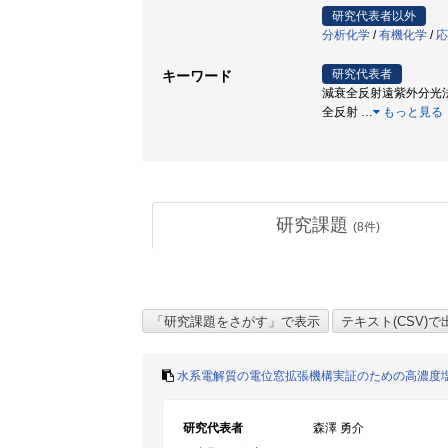
研究代表者以外
分析化学
/
有機化学
/
応
研究代表者
キーワード
減衰全反射遠紫外分光法 /
全反射
…
もっと見る
研究課題
(
8
件)
水系電解質の電位窓拡張機構実証のための高濃度
研究代表者
森澤 勇介