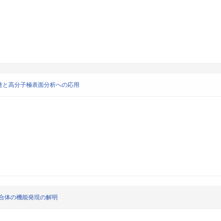
発と高分子極表面分析への応用
合体の機能発現の解明