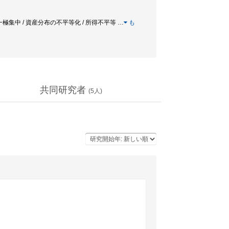
の一極集中 / 資産分布の不平等化 / 所得不平等
…
も
共同研究者
(
5
人)