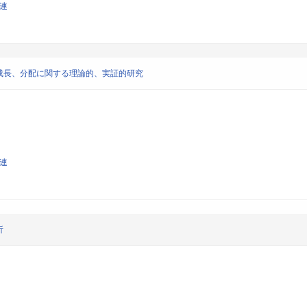
関連
成長、分配に関する理論的、実証的研究
関連
析