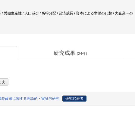
 / 労働生産性 / 人口減少 / 所得分配 / 経済成長 / 資本による労働の代替 / 大企業へ
研究成果
(
24
件)
成長政策に関する理論的・実証的研究
研究代表者