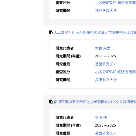
審査区分
小区分07040:経済政策
研究機関
神戸学院大学
人工知能といった新技術の進展と市場集中および
研究代表者
大住 康之
研究期間 (年度)
2023 – 2025
研究種目
基盤研究(C)
審査区分
小区分07040:経済政策
研究機関
兵庫県立大学
信用市場の不完全性と少子高齢化のマクロ経済分
研究代表者
室 和伸
研究期間 (年度)
2023 – 2025
研究種目
基盤研究(C)