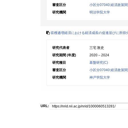
審査区分
小区分07040:経済政策
研究機関
明治学院大学
収穫逓増経済における経済成長の促進並びに所得
研究代表者
三宅 敦史
研究期間 (年度)
2020 – 2024
研究種目
基盤研究(C)
審査区分
小区分07040:経済政策
研究機関
神戸学院大学
URL: