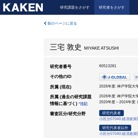
研究課題をさがす
研究者をさがす
前のページに戻る
三宅 敦史
MIYAKE ATSUSHI
60513281
研究者番号
その他のID
2026年度: 神戸学院大学
所属 (現在)
2026年度: 神戸学院大学
所属 (過去の研究課題
2020年度 – 2024年
情報に基づく)
*注記
研究代表者
審査区分/研究分野
小区分07040:経済政
研究代表者以外
小区分07040:経済政