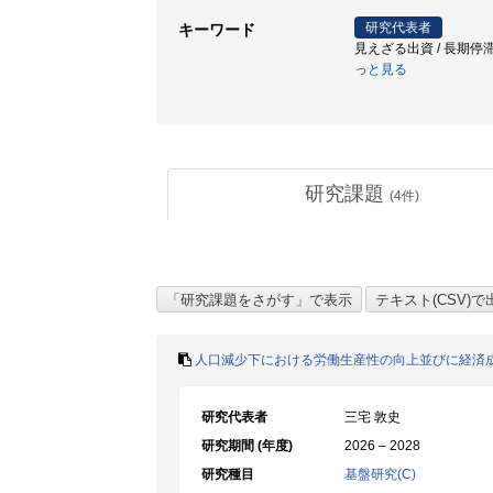
研究代表者
キーワード
見えざる出資 / 長期停滞
っと見る
研究課題
(
4
件)
人口減少下における労働生産性の向上並びに経済
研究代表者
三宅 敦史
研究期間 (年度)
2026 – 2028
研究種目
基盤研究(C)