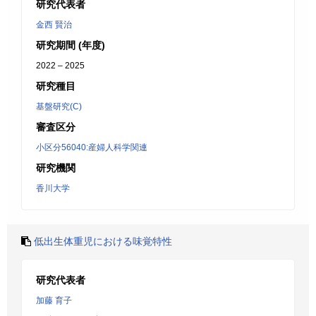
研究代表者
金西 賢治
研究期間 (年度)
2022 – 2025
研究種目
基盤研究(C)
審査区分
小区分56040:産婦人科学関連
研究機関
香川大学
低出生体重児における味覚特性
研究代表者
加藤 育子