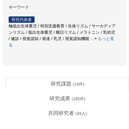
キーワード
研究代表者
極低出生体重児 / 特別支援教育 / 生体リズム / サーカディア
ンリズム / 低出生体重児 / 概日リズム / メラトニン / 乳幼児
/ 健診 / 視覚認知 / 発達 / 乳児 / 視覚認知機能
…
もっと見
る
研究課題
(
14
件)
研究成果
(
185
件)
共同研究者
(
49
人)