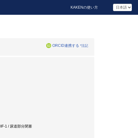
KAKENの使い方
ORCID連携する
*注記
HIF-1 / 尿道部分閉塞