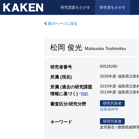
研究課題をさがす
研究者をさがす
前のページに戻る
松岡 俊光
Matsuoka Toshimitsu
60528280
研究者番号
2026年度: 福島県立医
所属 (現在)
2015年度: 福島県立医
所属 (過去の研究課題
2013年度: 福島県立医
情報に基づく)
*注記
研究代表者
審査区分/研究分野
泌尿器科学
研究代表者
キーワード
血管新生 / 膀胱収縮障害 /