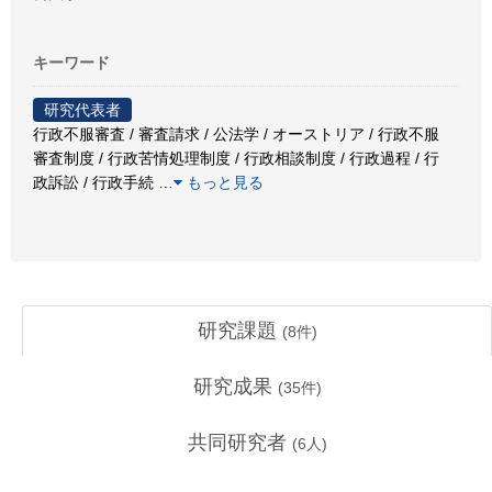
キーワード
研究代表者
行政不服審査 / 審査請求 / 公法学 / オーストリア / 行政不服
審査制度 / 行政苦情処理制度 / 行政相談制度 / 行政過程 / 行
政訴訟 / 行政手続
…
もっと見る
研究課題
(
8
件)
研究成果
(
35
件)
共同研究者
(
6
人)