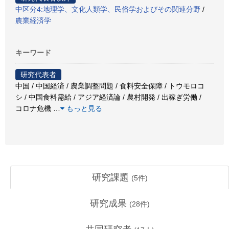
中区分4:地理学、文化人類学、民俗学およびその関連分野
/
農業経済学
キーワード
研究代表者
中国 / 中国経済 / 農業調整問題 / 食料安全保障 / トウモロコ
シ / 中国食料需給 / アジア経済論 / 農村開発 / 出稼ぎ労働 /
コロナ危機
…
もっと見る
研究課題
(
5
件)
研究成果
(
28
件)