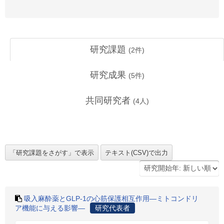
研究課題
(
2
件)
研究成果
(
5
件)
共同研究者
(
4
人)
吸入麻酔薬とGLP-1の心筋保護相互作用―ミトコンドリ
ア機能に与える影響―
研究代表者