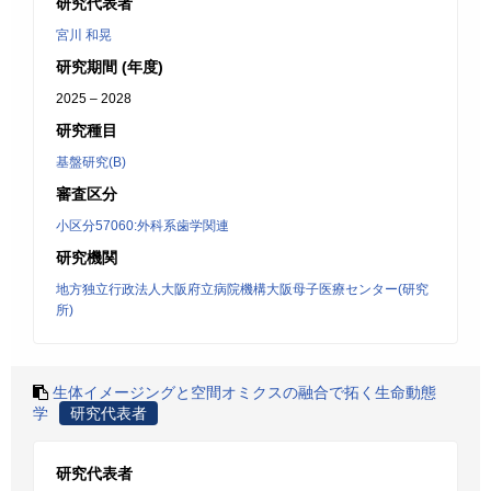
研究代表者
宮川 和晃
研究期間 (年度)
2025 – 2028
研究種目
基盤研究(B)
審査区分
小区分57060:外科系歯学関連
研究機関
地方独立行政法人大阪府立病院機構大阪母子医療センター(研究
所)
生体イメージングと空間オミクスの融合で拓く生命動態
学
研究代表者
研究代表者