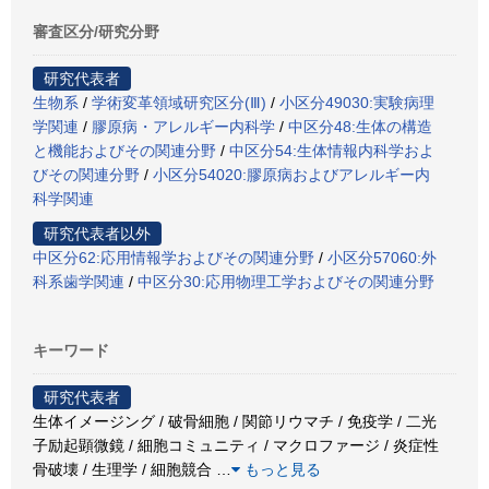
審査区分/研究分野
研究代表者
生物系
/
学術変革領域研究区分(Ⅲ)
/
小区分49030:実験病理
学関連
/
膠原病・アレルギー内科学
/
中区分48:生体の構造
と機能およびその関連分野
/
中区分54:生体情報内科学およ
びその関連分野
/
小区分54020:膠原病およびアレルギー内
科学関連
研究代表者以外
中区分62:応用情報学およびその関連分野
/
小区分57060:外
科系歯学関連
/
中区分30:応用物理工学およびその関連分野
キーワード
研究代表者
生体イメージング / 破骨細胞 / 関節リウマチ / 免疫学 / 二光
子励起顕微鏡 / 細胞コミュニティ / マクロファージ / 炎症性
骨破壊 / 生理学 / 細胞競合
…
もっと見る