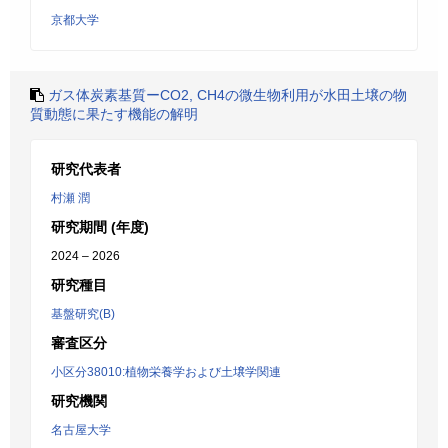
京都大学
ガス体炭素基質ーCO2, CH4の微生物利用が水田土壌の物
質動態に果たす機能の解明
研究代表者
村瀬 潤
研究期間 (年度)
2024 – 2026
研究種目
基盤研究(B)
審査区分
小区分38010:植物栄養学および土壌学関連
研究機関
名古屋大学