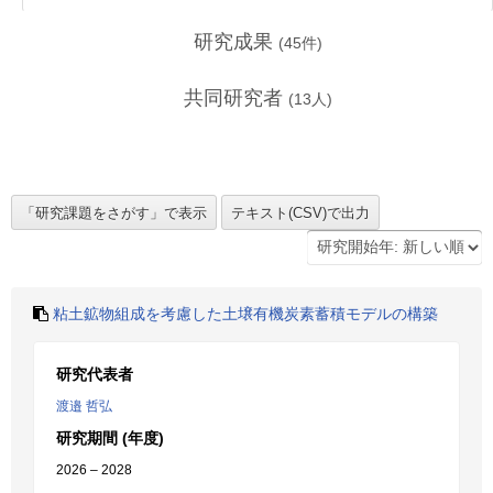
研究成果
(
45
件)
共同研究者
(
13
人)
粘土鉱物組成を考慮した土壌有機炭素蓄積モデルの構築
研究代表者
渡邉 哲弘
研究期間 (年度)
2026 – 2028