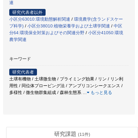
連
研究代表者以外
小区分63010:環境動態解析関連
/
環境農学(含ランドスケー
プ科学)
/
小区分38010:植物栄養学および土壌学関連
/
中区
分64:環境保全対策およびその関連分野
/
小区分41050:環境
農学関連
キーワード
研究代表者
土壌有機物 / 土壌微生物 / プライミング効果 / リン / リン利
用性 / 同位体プロービング法 / アンプリコンシークエンス /
多様性 / 微生物群集組成 / 森林生態系
…
もっと見る
研究課題
(
11
件)