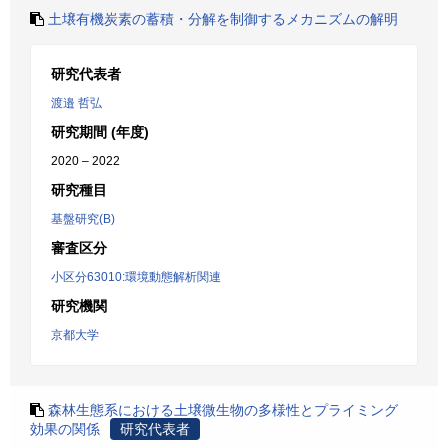
土壌有機炭素の蓄積・分解を制御するメカニズムの解明
研究代表者
渡邉 哲弘
研究期間 (年度)
2020 – 2022
研究種目
基盤研究(B)
審査区分
小区分63010:環境動態解析関連
研究機関
京都大学
森林生態系における土壌微生物の多様性とプライミング
効果の関係
研究代表者