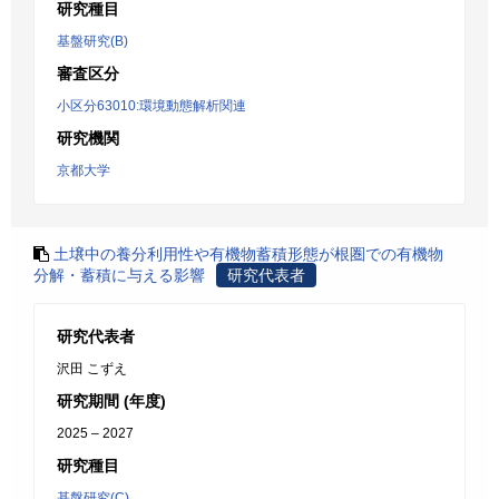
研究種目
基盤研究(B)
審査区分
小区分63010:環境動態解析関連
研究機関
京都大学
土壌中の養分利用性や有機物蓄積形態が根圏での有機物
分解・蓄積に与える影響
研究代表者
研究代表者
沢田 こずえ
研究期間 (年度)
2025 – 2027
研究種目
基盤研究(C)