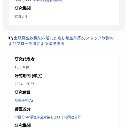
小区分63010:環境動態解析関連
研究機関
京都大学
土壌微生物機能を通した農耕地生態系のストック制御お
よびフロー制御による環境修復
研究代表者
舟川 晋也
研究期間 (年度)
2024 – 2027
研究種目
基盤研究(A)
審査区分
中区分64:環境保全対策およびその関連分野
研究機関