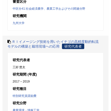
審査区分
中区分41:社会経済農学、農業工学およびその関連分野
研究機関
九州大学
ＲＩイメージング技術を用いたイチゴの高精度動的転流
モデルの構築と栽培現場への応用
研究代表者
研究代表者
三好 悠太
研究期間 (年度)
2017 – 2019
研究種目
特別研究員奨励費
研究分野
農業環境・情報工学