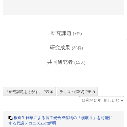
研究課題
(
7
件)
研究成果
(
36
件)
共同研究者
(
11
人)
根寄生雑草による宿主光合成産物の「横取り」を可能に
する代謝メカニズムの解明