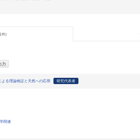
1
件)
による理論検証と天然への応用
研究代表者
科学関連