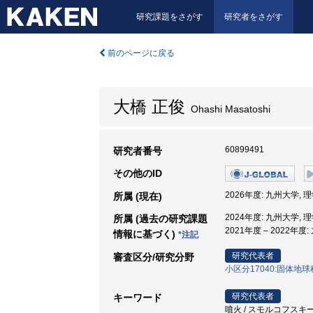
研究課題をさがす
研究者をさがす
前のページに戻る
大橋 正俊
Ohashi Masatoshi
60899491
研究者番号
その他のID
2026年度: 九州大学, 
所属 (現在)
2024年度: 九州大学, 
所属 (過去の研究課題
2021年度 – 2022年度
情報に基づく)
*注記
研究代表者
審査区分/研究分野
小区分17040:固体地
研究代表者
キーワード
噴火 / スモルコフスキー方