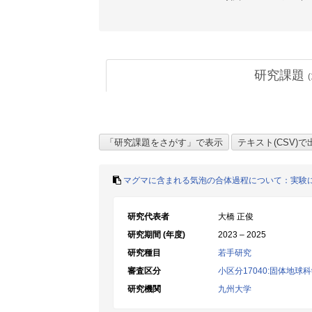
研究課題
(
マグマに含まれる気泡の合体過程について：実験
研究代表者
大橋 正俊
研究期間 (年度)
2023 – 2025
研究種目
若手研究
審査区分
小区分17040:固体地球
研究機関
九州大学