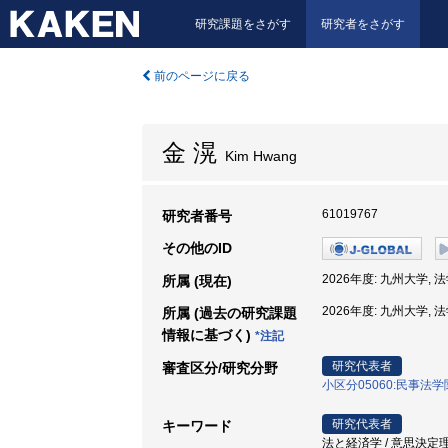
研究課題をさがす
研究者をさがす
前のページに戻る
金 滉
Kim Hwang
61019767
研究者番号
その他のID
2026年度: 九州大学, 
所属 (現在)
2026年度: 九州大学, 
所属 (過去の研究課題
情報に基づく)
*注記
研究代表者
審査区分/研究分野
小区分05060:民事法
研究代表者
キーワード
法と経済学 / 意思決定理