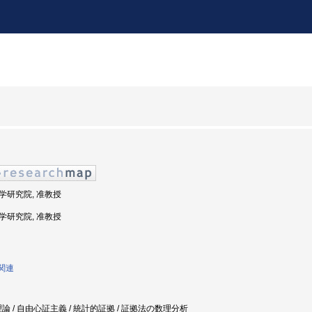
法学研究院, 准教授
法学研究院, 准教授
学関連
論 / 自由心証主義 / 統計的証拠 / 証拠法の数理分析