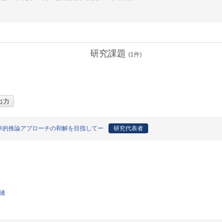
研究課題
(
1
件)
率的推論アプローチの和解を目指してー
研究代表者
関連