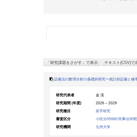
証拠法の数理分析の基礎的研究ー統計的証拠と確
研究代表者
金 滉
研究期間 (年度)
2026 – 2029
研究種目
若手研究
審査区分
小区分05060:民事法学
研究機関
九州大学