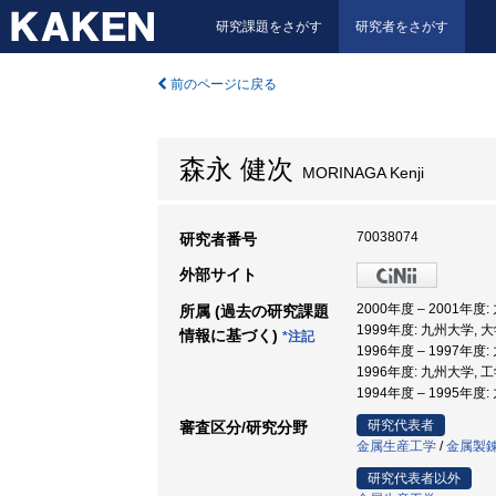
研究課題をさがす
研究者をさがす
前のページに戻る
森永 健次
MORINAGA Kenji
70038074
研究者番号
外部サイト
2000年度 – 2001年
所属 (過去の研究課題
1999年度: 九州大学,
情報に基づく)
*注記
1996年度 – 1997年
1996年度: 九州大学, 
1994年度 – 1995年
研究代表者
審査区分/研究分野
金属生産工学
/
金属製
研究代表者以外