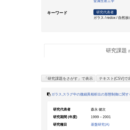
金属生産工学
研究代表者
キーワード
ガラス / redox / 自然放出確率
研究課題
(
ガラス,スラグ中の微細異相析出の形態制御に関す
研究代表者
森永 健次
研究期間 (年度)
1999 – 2001
研究種目
基盤研究(A)