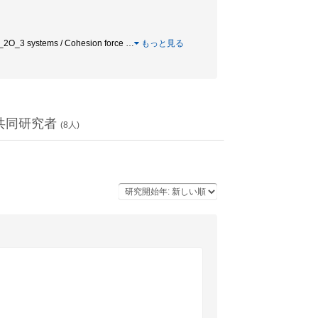
2O_3 systems / Cohesion force
…
もっと見る
共同研究者
(
8
人)