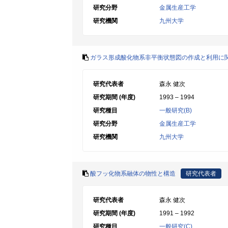
研究分野
金属生産工学
研究機関
九州大学
ガラス形成酸化物系非平衡状態図の作成と利用に
研究代表者
森永 健次
研究期間 (年度)
1993 – 1994
研究種目
一般研究(B)
研究分野
金属生産工学
研究機関
九州大学
酸フッ化物系融体の物性と構造
研究代表者
研究代表者
森永 健次
研究期間 (年度)
1991 – 1992
研究種目
一般研究(C)