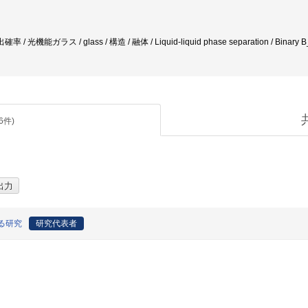
 / 光機能ガラス / glass / 構造 / 融体 / Liquid-liquid phase separation / Binary B_
6
件)
る研究
研究代表者