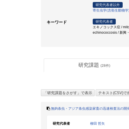
研究代表者以外
寄生虫学(含衛生動物学
研究代表者
キーワード
エキノコックス症 / mitochond
echinococcosis /
研究課題
(
28
件)
無鉤条虫・アジア条虫感染家畜の迅速検査法の開
研究代表者
柳田 哲矢