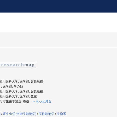
度: 旭川医科大学, 医学部, 客員教授
, 医学部, その他
度: 旭川医科大学, 医学部, 客員教授
: 旭川医科大学, 医学部, 教授
学, 寄生虫学講座, 教授
…
もっと見る
)
/
寄生虫学(含衛生動物学)
/
実験動物学
/
生物系