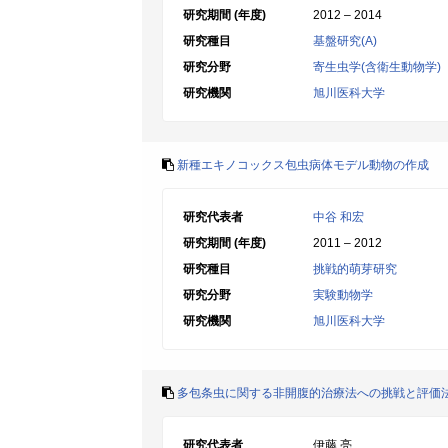
研究期間 (年度)
2012 – 2014
研究種目
基盤研究(A)
研究分野
寄生虫学(含衛生動物学)
研究機関
旭川医科大学
新種エキノコックス包虫病体モデル動物の作成
研究代表者
中谷 和宏
研究期間 (年度)
2011 – 2012
研究種目
挑戦的萌芽研究
研究分野
実験動物学
研究機関
旭川医科大学
多包条虫に関する非開腹的治療法への挑戦と評価
研究代表者
伊藤 亮