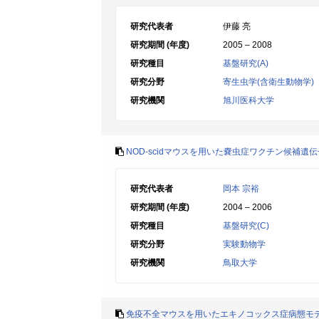
研究代表者
伊藤 亮
研究期間 (年度)
2005 – 2008
研究種目
基盤研究(A)
研究分野
寄生虫学(含衛生動物学)
研究機関
旭川医科大学
NOD-scidマウスを用いた嚢虫症ワクチン候補
研究代表者
岡本 宗裕
研究期間 (年度)
2004 – 2006
研究種目
基盤研究(C)
研究分野
実験動物学
研究機関
鳥取大学
免疫不全マウスを用いたエキノコックス症病態モ