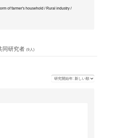
orm of farmer's household / Rural industry /
共同研究者
(
9
人)