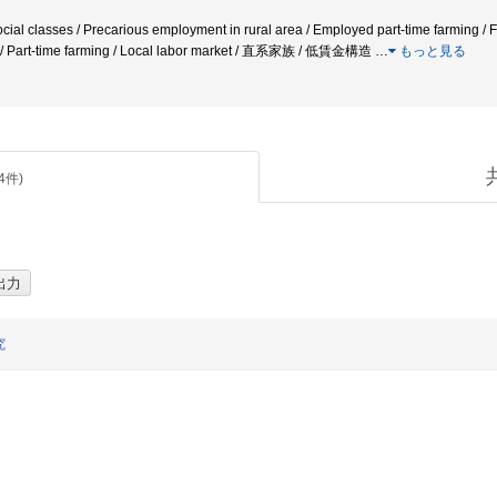
ocial classes / Precarious employment in rural area / Employed part-time farming / F
e / Part-time farming / Local labor market / 直系家族 / 低賃金構造
…
もっと見る
4
件)
究