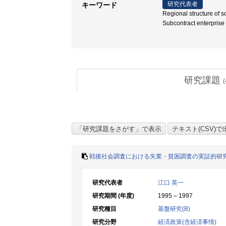
研究代表者
キーワード
Regional structure of s
Subcontract enterpris
研究課題
(
戦後社会調査における失業・貧困調査の実証的研
研究代表者
江口 英一
研究期間 (年度)
1995 – 1997
研究種目
基盤研究(B)
研究分野
経済政策(含経済事情)