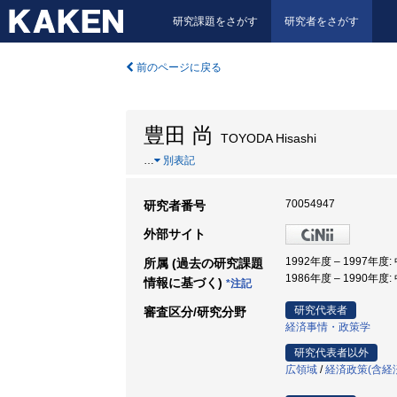
研究課題をさがす
研究者をさがす
前のページに戻る
豊田 尚
TOYODA Hisashi
…
別表記
70054947
研究者番号
外部サイト
1992年度 – 1997年度
所属 (過去の研究課題
1986年度 – 1990年度
情報に基づく)
*注記
研究代表者
審査区分/研究分野
経済事情・政策学
研究代表者以外
広領域
/
経済政策(含経