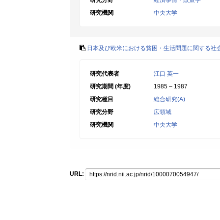
研究分野
経済事情・政策学
研究機関
中央大学
日本及び欧米における貧困・生活問題に関する社
研究代表者
江口 英一
研究期間 (年度)
1985 – 1987
研究種目
総合研究(A)
研究分野
広領域
研究機関
中央大学
URL: