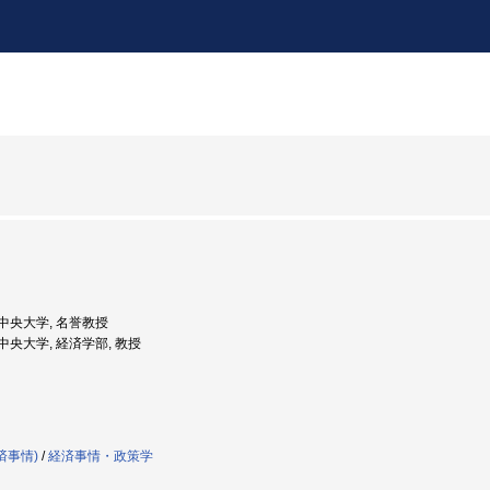
: 中央大学, 名誉教授
: 中央大学, 経済学部, 教授
済事情)
/
経済事情・政策学