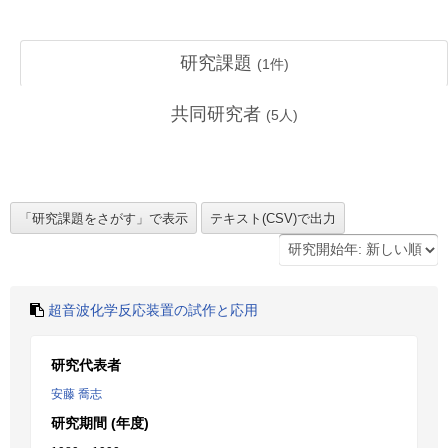
研究課題
(
1
件)
共同研究者
(
5
人)
超音波化学反応装置の試作と応用
研究代表者
安藤 喬志
研究期間 (年度)