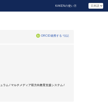
KAKENの使い方
ORCID連携する
*注記
カリキュラム / マルチメディア双方向教育支援システム /