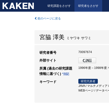
研究課題をさがす
研究者をさがす
前のページに戻る
宮脇 澤美
ミヤワキ サワミ
70097674
研究者番号
外部サイト
1996年度 – 1998年度
所属 (過去の研究課題
情報に基づく)
*注記
研究代表者
キーワード
JAVA / マルチメディ
WEBページ / データ