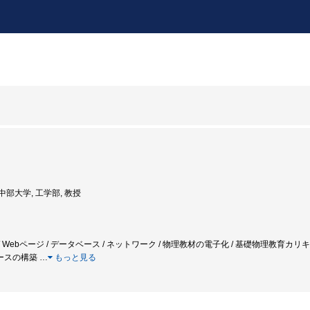
: 中部大学, 工学部, 教授
ア / Webページ / データベース / ネットワーク / 物理教材の電子化 / 基礎物理教育
ベースの構築
…
もっと見る