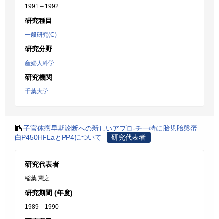
1991 – 1992
研究種目
一般研究(C)
研究分野
産婦人科学
研究機関
千葉大学
子官体癌早期診断への新しいアプロ-チ一特に胎児胎盤蛋
白P450HFLaとPP4について
研究代表者
研究代表者
稲葉 憲之
研究期間 (年度)
1989 – 1990