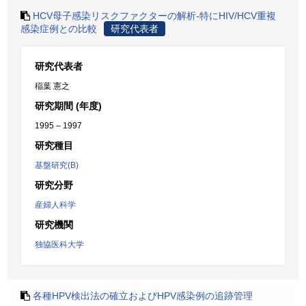
HCV母子感染リスクファクターの解析-特にHIV/HCV重複
感染症例との比較
研究代表者
研究代表者
稲葉 憲之
研究期間 (年度)
1995 – 1997
研究種目
基盤研究(B)
研究分野
産婦人科学
研究機関
独協医科大学
各種HPV検出法の確立およびHPV感染例の追跡管理