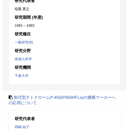
研究代表者
稲葉 憲之
研究期間 (年度)
1991 – 1993
研究種目
一般研究(B)
研究分野
産婦人科学
研究機関
千葉大学
胎児型チトクロームP-450(P450HFLa)の腫瘍マーカーへ
の応用について
研究代表者
岡嶋 祐子