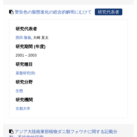
警告色の擬態進化の総合的解明にむけて
研究代表者
研究代表者
西田 隆義
, 大崎 直太
研究期間 (年度)
2001 – 2003
研究種目
基盤研究(B)
研究分野
生態
研究機関
京都大学
アジア大陸南東部植物ダニ類フォウナに関する記載分