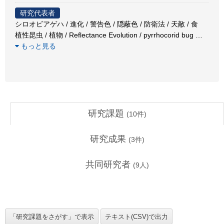
研究代表者
シロオビアゲハ / 進化 / 警告色 / 隠蔽色 / 防衛法 / 天敵 / 食
植性昆虫 / 植物 / Reflectance Evolution / pyrrhocorid bug
…
もっと見る
研究課題
(
10
件)
研究成果
(
3
件)
共同研究者
(
9
人)