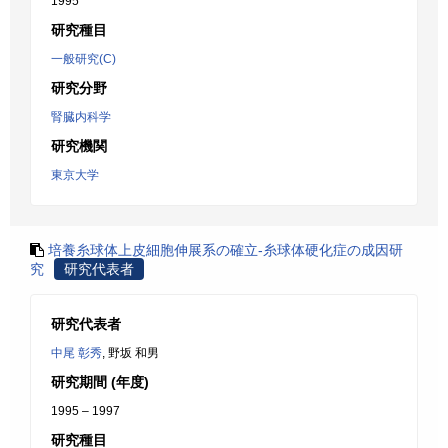
1995
研究種目
一般研究(C)
研究分野
腎臓内科学
研究機関
東京大学
培養糸球体上皮細胞伸展系の確立-糸球体硬化症の成因研
究
研究代表者
研究代表者
中尾 彰秀
, 野坂 和男
研究期間 (年度)
1995 – 1997
研究種目