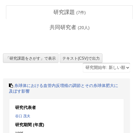
研究課題
(
7
件)
共同研究者
(
20
人)
糸球体における血管内反増殖の調節とその糸球体肥大に
及ぼす影響
研究代表者
谷口 茂夫
研究期間 (年度)