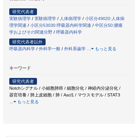
研究代表者
実験病理学
/
実験病理学
/
人体病理学
/
小区分49020:人体病
理学関連
/
小区分53030:呼吸器内科学関連
/
中区分50:腫瘍
学およびその関連分野
/
呼吸器内科学
研究代表者以外
呼吸器内科学
/
外科学一般
/
外科系歯学
…
もっと見る
キーワード
研究代表者
Notchシグナル / 小細胞肺癌 / 細胞分化 / 神経内分泌分化 /
器官培養 / 肺上皮細胞 / 肺 / Ascl1 / マウスモデル / STAT3
…
もっと見る