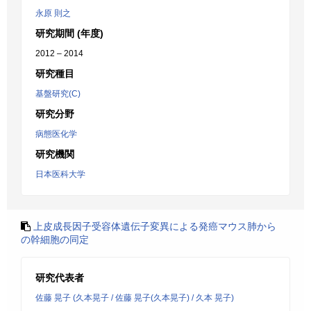
永原 則之
研究期間 (年度)
2012 – 2014
研究種目
基盤研究(C)
研究分野
病態医化学
研究機関
日本医科大学
上皮成長因子受容体遺伝子変異による発癌マウス肺から
の幹細胞の同定
研究代表者
佐藤 晃子 (久本晃子 / 佐藤 晃子(久本晃子) / 久本 晃子)