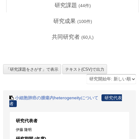
研究課題
(
44
件)
研究成果
(
100
件)
共同研究者
(
60
人)
小細胞肺癌の腫瘍内heterogeneityについて
研究代表
者
研究代表者
伊藤 隆明
研究期間 (年度)