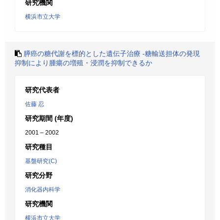
研究機関
横浜市立大学
膵癌の糖代謝を標的とした遺伝子治療 -糖輸送担体の発現
抑制により腫瘍の増殖・浸潤を抑制できるか
研究代表者
佐藤 忍
研究期間 (年度)
2001 – 2002
研究種目
基盤研究(C)
研究分野
消化器内科学
研究機関
横浜市立大学