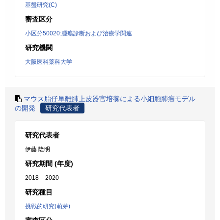
基盤研究(C)
審査区分
小区分50020:腫瘍診断および治療学関連
研究機関
大阪医科薬科大学
マウス胎仔単離肺上皮器官培養による小細胞肺癌モデル
の開発
研究代表者
研究代表者
伊藤 隆明
研究期間 (年度)
2018 – 2020
研究種目
挑戦的研究(萌芽)