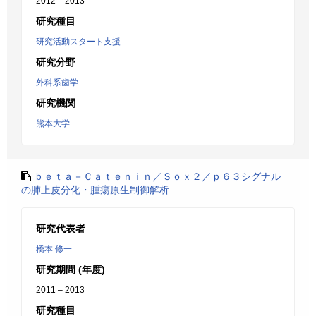
2012 – 2013
研究種目
研究活動スタート支援
研究分野
外科系歯学
研究機関
熊本大学
ｂｅｔａ－Ｃａｔｅｎｉｎ／Ｓｏｘ２／ｐ６３シグナル
の肺上皮分化・腫瘍原生制御解析
研究代表者
橋本 修一
研究期間 (年度)
2011 – 2013
研究種目