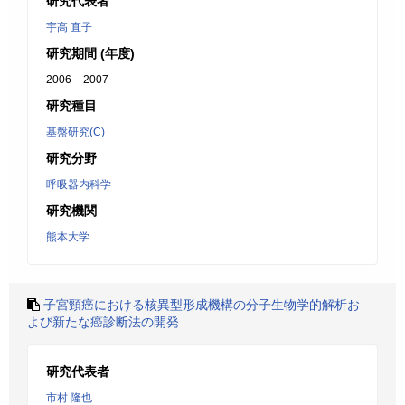
研究代表者
宇高 直子
研究期間 (年度)
2006 – 2007
研究種目
基盤研究(C)
研究分野
呼吸器内科学
研究機関
熊本大学
子宮頸癌における核異型形成機構の分子生物学的解析お
よび新たな癌診断法の開発
研究代表者
市村 隆也