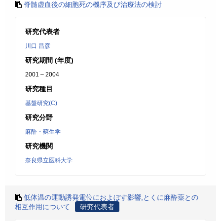
脊髄虚血後の細胞死の機序及び治療法の検討
研究代表者
川口 昌彦
研究期間 (年度)
2001 – 2004
研究種目
基盤研究(C)
研究分野
麻酔・蘇生学
研究機関
奈良県立医科大学
低体温の運動誘発電位におよぼす影響,とくに麻酔薬との
相互作用について
研究代表者