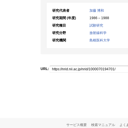
研究代表者
加藤 博和
研究期間 (年度)
1986 – 1988
研究種目
試験研究
研究分野
放射線科学
研究機関
島根医科大学
URL:
サービス概要
検索マニュアル
よく