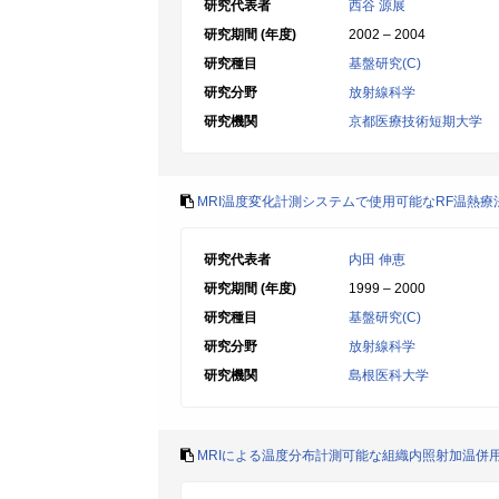
研究代表者
西谷 源展
研究期間 (年度)
2002 – 2004
研究種目
基盤研究(C)
研究分野
放射線科学
研究機関
京都医療技術短期大学
MRI温度変化計測システムで使用可能なRF温熱
研究代表者
内田 伸恵
研究期間 (年度)
1999 – 2000
研究種目
基盤研究(C)
研究分野
放射線科学
研究機関
島根医科大学
MRIによる温度分布計測可能な組織内照射加温併