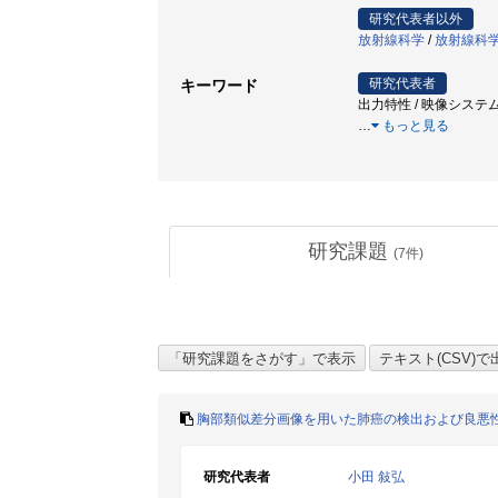
研究代表者以外
放射線科学
/
放射線科
研究代表者
キーワード
出力特性 / 映像システム 
…
もっと見る
研究課題
(
7
件)
胸部類似差分画像を用いた肺癌の検出および良悪
研究代表者
小田 敍弘