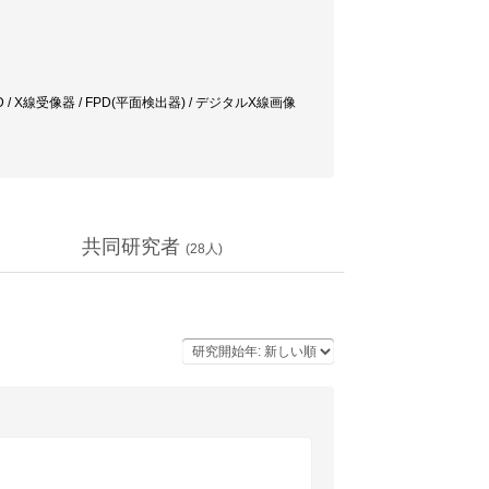
/ X線受像器 / FPD(平面検出器) / デジタルX線画像
共同研究者
(
28
人)