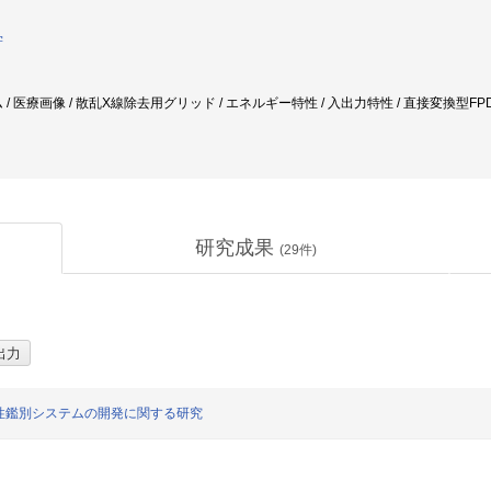
学
/ 医療画像 / 散乱X線除去用グリッド / エネルギー特性 / 入出力特性 / 直接変換型FPD 
研究成果
(
29
件)
性鑑別システムの開発に関する研究