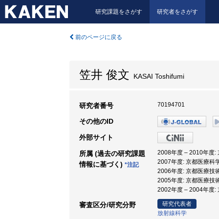
研究課題をさがす
研究者をさがす
前のページに戻る
笠井 俊文
KASAI Toshifumi
70194701
研究者番号
その他のID
外部サイト
2008年度 – 2010年
所属 (過去の研究課題
2007年度: 京都医療科
情報に基づく)
*注記
2006年度: 京都医療
2005年度: 京都医療技
2002年度 – 2004
研究代表者
審査区分/研究分野
放射線科学