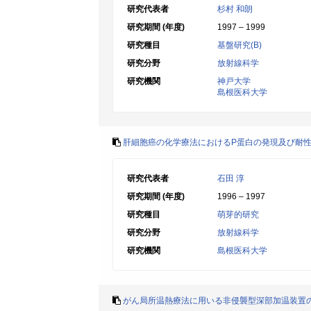
研究代表者
杉村 和朗
研究期間 (年度)
1997 – 1999
研究種目
基盤研究(B)
研究分野
放射線科学
研究機関
神戸大学
島根医科大学
肝細胞癌の化学療法におけるP蛋白の発現及び耐
研究代表者
石田 淳
研究期間 (年度)
1996 – 1997
研究種目
萌芽的研究
研究分野
放射線科学
研究機関
島根医科大学
がん局所温熱療法に用いる非侵襲型深部加温装置