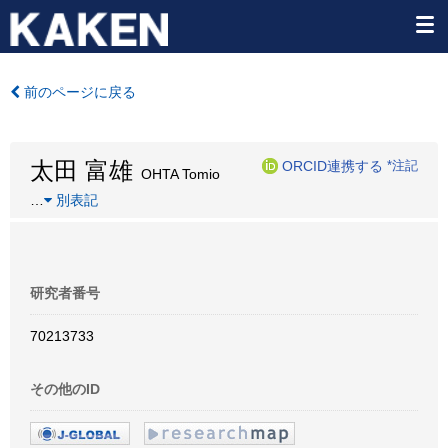
前のページに戻る
太田 富雄
ORCID連携する
*注記
OHTA Tomio
…
別表記
研究者番号
70213733
その他のID