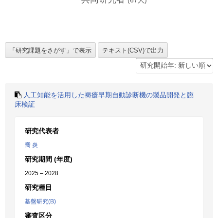
(
67
人)
人工知能を活用した褥瘡早期自動診断機の製品開発と臨
床検証
研究代表者
喬 炎
研究期間 (年度)
2025 – 2028
研究種目
基盤研究(B)
審査区分