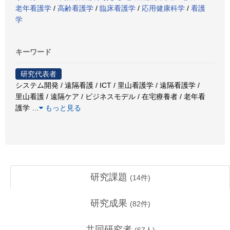
老年看護学
/
高齢看護学
/
臨床看護学
/
応用健康科学
/
看護
学
キーワード
研究代表者
システム開発 / 遠隔看護 / ICT / 里山看護学 / 遠隔看護学 /
里山看護 / 遠隔ケア / ビジネスモデル / 在宅療養者 / 老年看
護学
…
もっと見る
研究課題
(
14
件)
研究成果
(
82
件)
共同研究者