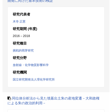
開発に向けた基本技術の検証
研究代表者
木寺 正憲
研究期間 (年度)
2016 – 2018
研究種目
挑戦的萌芽研究
研究分野
放射線・化学物質影響科学
研究機関
国立研究開発法人理化学研究所
同位体分析法から見た墳墓出土朱の産地変遷－大和政権
による朱の政治的利用－