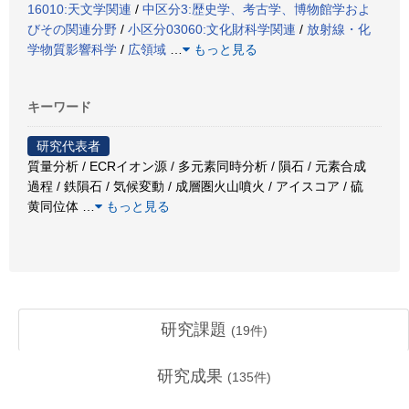
16010:天文学関連
/
中区分3:歴史学、考古学、博物館学およ
びその関連分野
/
小区分03060:文化財科学関連
/
放射線・化
学物質影響科学
/
広領域
…
もっと見る
キーワード
研究代表者
質量分析 / ECRイオン源 / 多元素同時分析 / 隕石 / 元素合成
過程 / 鉄隕石 / 気候変動 / 成層圏火山噴火 / アイスコア / 硫
黄同位体
…
もっと見る
研究課題
(
19
件)
研究成果
(
135
件)