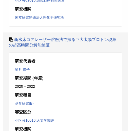
小区分63010:環境動態解析関連
研究機関
国立研究開発法人理化学研究所
新氷床コアレーザー溶融法で探る巨大太陽プロトン現象
の超高時間分解能検証
研究代表者
望月 優子
研究期間 (年度)
2020 – 2022
研究種目
基盤研究(B)
審査区分
小区分16010:天文学関連
研究機関