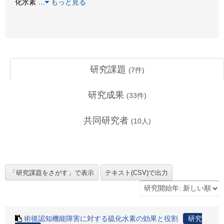
化水素
…
もっと見る
研究課題
(
7
件)
研究成果
(
33
件)
共同研究者
(
10
人)
術後認知機能障害に対する硫化水素の効果と役割
研究