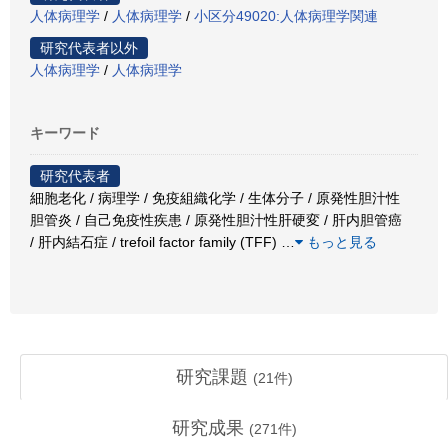
人体病理学
/
人体病理学
/
小区分49020:人体病理学関連
研究代表者以外
人体病理学
/
人体病理学
キーワード
研究代表者
細胞老化 / 病理学 / 免疫組織化学 / 生体分子 / 原発性胆汁性
胆管炎 / 自己免疫性疾患 / 原発性胆汁性肝硬変 / 肝内胆管癌
/ 肝内結石症 / trefoil factor family (TFF)
…
もっと見る
研究課題
(
21
件)
研究成果
(
271
件)