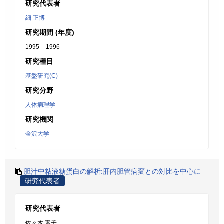
研究代表者
細 正博
研究期間 (年度)
1995 – 1996
研究種目
基盤研究(C)
研究分野
人体病理学
研究機関
金沢大学
胆汁中粘液糖蛋白の解析:肝内胆管病変との対比を中心に
研究代表者
研究代表者
佐々木 素子