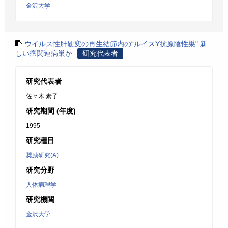
金沢大学
ウイルス性肝硬変の再生結節内の“ルイスY抗原陰性巣":新
しい癌関連病巣か
研究代表者
研究代表者
佐々木 素子
研究期間 (年度)
1995
研究種目
奨励研究(A)
研究分野
人体病理学
研究機関
金沢大学