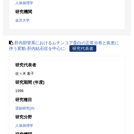
人体病理学
研究機関
金沢大学
肝内胆管系におけるムチンコア蛋白の正常分布と疾患に
伴う変動-肝内結石症を中心に-
研究代表者
研究代表者
佐々木 素子
研究期間 (年度)
1996
研究種目
奨励研究(A)
研究分野
人体病理学