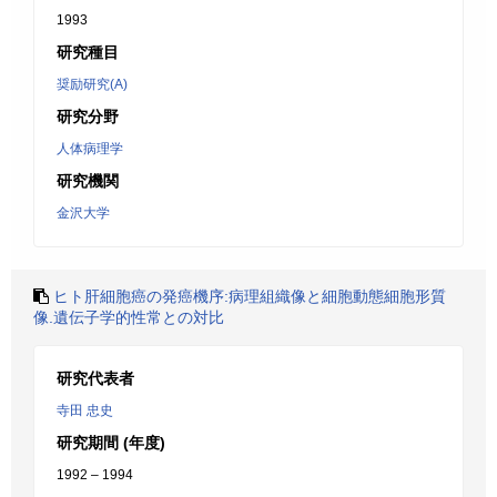
1993
研究種目
奨励研究(A)
研究分野
人体病理学
研究機関
金沢大学
ヒト肝細胞癌の発癌機序:病理組織像と細胞動態細胞形質
像.遺伝子学的性常との対比
研究代表者
寺田 忠史
研究期間 (年度)
1992 – 1994