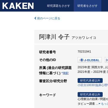
研究課題をさがす
研究者をさがす
前のページに戻る
阿津川 令子
アツカワ レイコ
70231941
研究者番号
その他のID
2023年度: 関西大学, 
所属 (過去の研究課題
2021年度 – 2022年
情報に基づく)
*注記
研究代表者以外
審査区分/研究分野
小区分10030:臨床心
研究代表者以外
キーワード
心理療法の効果 / 問題や症状
タビュー調査
…
もっ