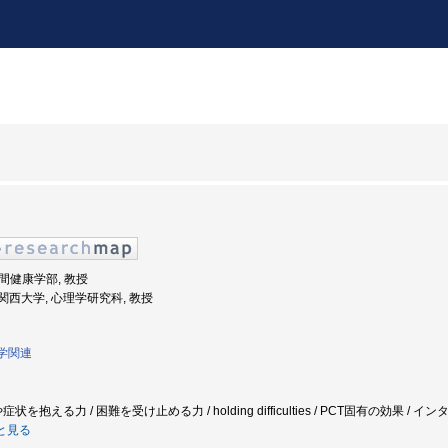
人間健康学部, 教授
度: 関西大学, 心理学研究科, 教授
理学関連
を抱える力 / 困難を受け止める力 / holding difficulties / PCT固有の効果 / イン
と見る