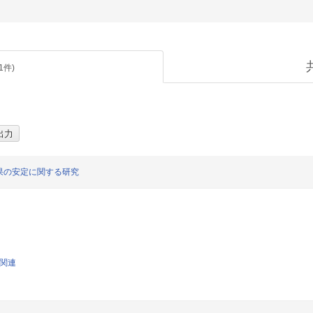
1
件)
果の安定に関する研究
学関連