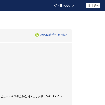
KAKENの使い方
ORCID連携する
*注記
タビュー / 構成概念妥当性 / 因子分析 / M-GTA / イン