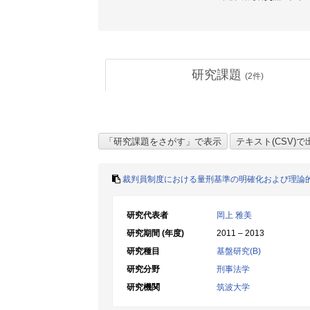
研究課題
(
2
件)
裁判員制度における量刑基準の明確化および理論
研究代表者
岡上 雅美
研究期間 (年度)
2011 – 2013
研究種目
基盤研究(B)
研究分野
刑事法学
研究機関
筑波大学