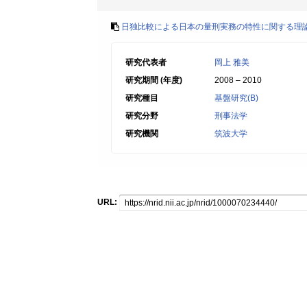
日独比較による日本の量刑実務の特性に関する理
研究代表者
岡上 雅美
研究期間 (年度)
2008 – 2010
研究種目
基盤研究(B)
研究分野
刑事法学
研究機関
筑波大学
URL: