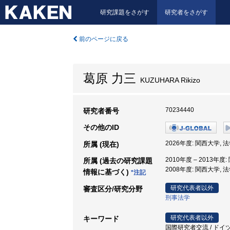
研究課題をさがす
研究者をさがす
前のページに戻る
葛原 力三
KUZUHARA Rikizo
70234440
研究者番号
その他のID
2026年度: 関西大学, 
所属 (現在)
2010年度 – 2013年度
所属 (過去の研究課題
2008年度: 関西大学, 
情報に基づく)
*注記
研究代表者以外
審査区分/研究分野
刑事法学
研究代表者以外
キーワード
国際研究者交流 / ドイツ刑法