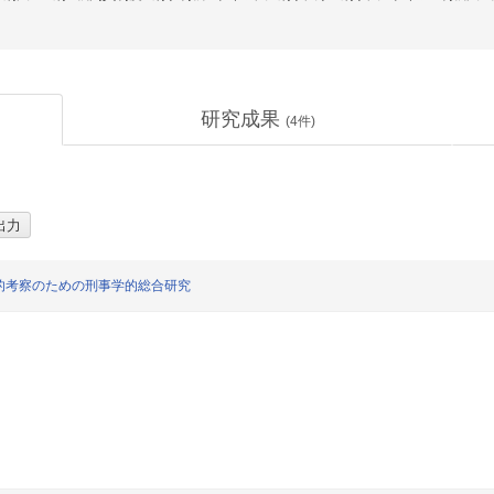
研究成果
(
4
件)
的考察のための刑事学的総合研究