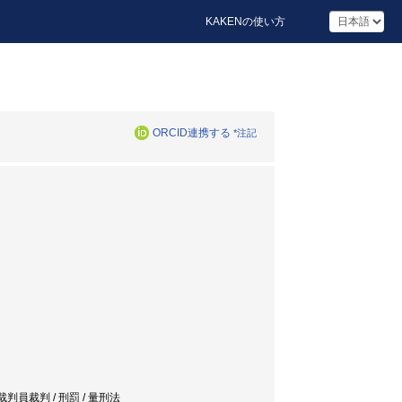
KAKENの使い方
ORCID連携する
*注記
 裁判員裁判 / 刑罰 / 量刑法