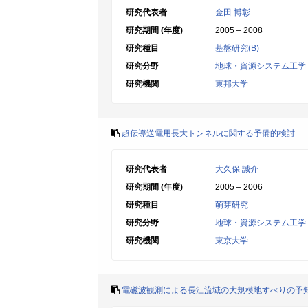
研究代表者
金田 博彰
研究期間 (年度)
2005 – 2008
研究種目
基盤研究(B)
研究分野
地球・資源システム工学
研究機関
東邦大学
超伝導送電用長大トンネルに関する予備的検討
研究代表者
大久保 誠介
研究期間 (年度)
2005 – 2006
研究種目
萌芽研究
研究分野
地球・資源システム工学
研究機関
東京大学
電磁波観測による長江流域の大規模地すべりの予