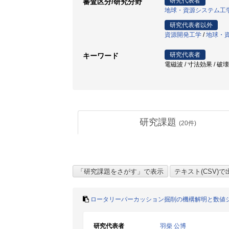
研究代表者
審査区分/研究分野
地球・資源システム工
研究代表者以外
資源開発工学
/
地球・
研究代表者
キーワード
電磁波 / 寸法効果 / 破壊過程 / 岩
研究課題
(
20
件)
ロータリーパーカッション掘削の機構解明と数値
研究代表者
羽柴 公博