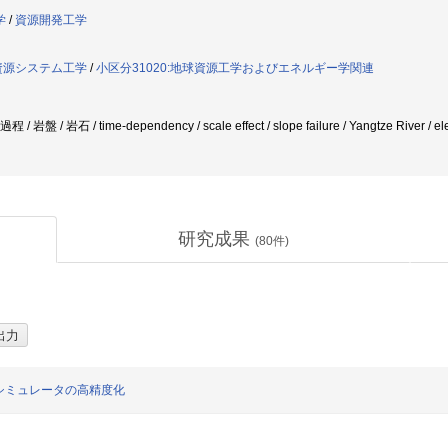
学
/
資源開発工学
資源システム工学
/
小区分31020:地球資源工学およびエネルギー学関連
盤 / 岩石 / time-dependency / scale effect / slope failure / Yangtze River / e
研究成果
(
80
件)
シミュレータの高精度化