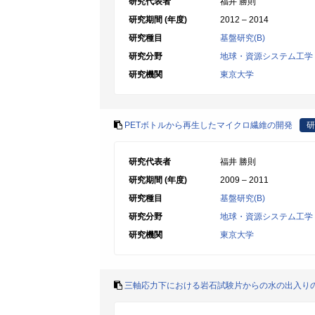
研究代表者
福井 勝則
研究期間 (年度)
2012 – 2014
研究種目
基盤研究(B)
研究分野
地球・資源システム工学
研究機関
東京大学
PETボトルから再生したマイクロ繊維の開発
研
研究代表者
福井 勝則
研究期間 (年度)
2009 – 2011
研究種目
基盤研究(B)
研究分野
地球・資源システム工学
研究機関
東京大学
三軸応力下における岩石試験片からの水の出入り