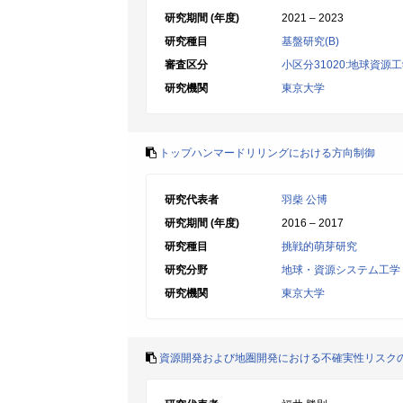
研究期間 (年度)
2021 – 2023
研究種目
基盤研究(B)
審査区分
小区分31020:地球資
研究機関
東京大学
トップハンマードリリングにおける方向制御
研究代表者
羽柴 公博
研究期間 (年度)
2016 – 2017
研究種目
挑戦的萌芽研究
研究分野
地球・資源システム工学
研究機関
東京大学
資源開発および地圏開発における不確実性リスク