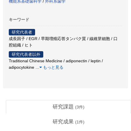
機能系基礎歯科学
/
外科系歯学
キーワード
研究代表者
成長因子 / EGR / 早期増殖応答タンパク質 / 線維芽細胞 / 口
腔組織 / ヒト
研究代表者以外
Traditional Chinese Medicine / adiponectin / leptin /
adipocytokine
…
もっと見る
研究課題
(
3
件)
研究成果
(
1
件)