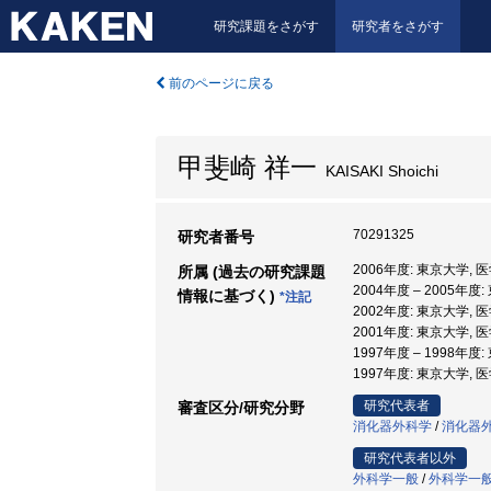
研究課題をさがす
研究者をさがす
前のページに戻る
甲斐崎 祥一
KAISAKI Shoichi
70291325
研究者番号
2006年度: 東京大学,
所属 (過去の研究課題
2004年度 – 2005年
情報に基づく)
*注記
2002年度: 東京大学,
2001年度: 東京大学,
1997年度 – 1998年
1997年度: 東京大学,
研究代表者
審査区分/研究分野
消化器外科学
/
消化器
研究代表者以外
外科学一般
/
外科学一