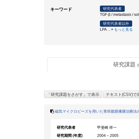
研究代表者
キーワード
TGF-β / metastasis
研究代表者以外
LPA
…
もっと見る
研究課題
(
磁気マイクロビーズを用いた胃癌腹膜播腫治療法
研究代表者
甲斐崎 祥一
研究期間 (年度)
2004 – 2005