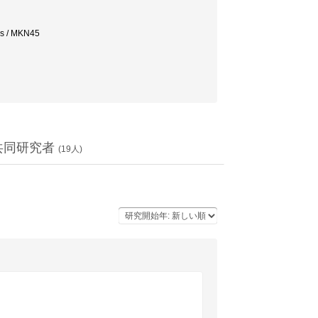
s / MKN45
共同研究者
(
19
人)