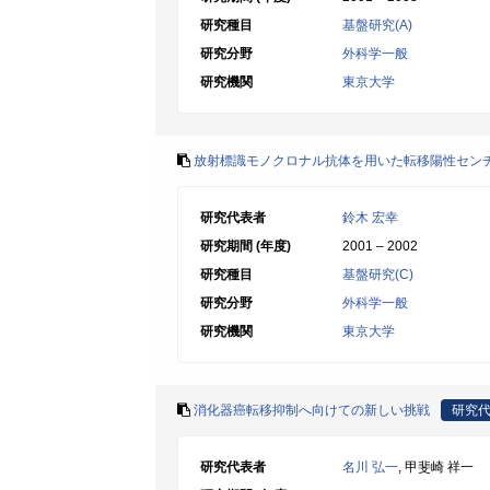
研究種目
基盤研究(A)
研究分野
外科学一般
研究機関
東京大学
放射標識モノクロナル抗体を用いた転移陽性セン
研究代表者
鈴木 宏幸
研究期間 (年度)
2001 – 2002
研究種目
基盤研究(C)
研究分野
外科学一般
研究機関
東京大学
消化器癌転移抑制へ向けての新しい挑戦
研究
研究代表者
名川 弘一
, 甲斐崎 祥一