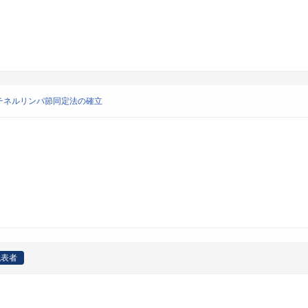
チネルリンパ節同定法の確立
代表者