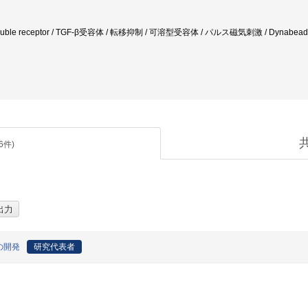
 / soluble receptor / TGF-β受容体 / 転移抑制 / 可溶型受容体 / パルス磁気刺激 / Dynabead
6
件)
の開発
研究代表者