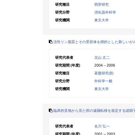
研究種目
萌芽研究
研究分野
消化器外科学
研究機関
東京大学
活性リン脂質とその受容体を標的とした新しいが
研究代表者
北山 丈二
研究期間 (年度)
2004 – 2006
研究種目
基盤研究(B)
研究分野
外科学一般
研究機関
東京大学
臨床的見地から見た癌の遠隔転移を規定する諸因
研究代表者
名川 弘一
研究期間 (年度)
2001 – 2003